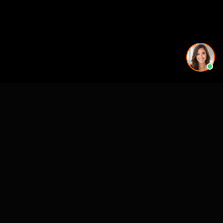
CASE STUDIES
See Our Work in Action
How Alo Yoga Visualized 20+ Store Openings
Across 3 Continents