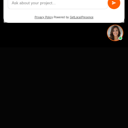
CASE STUDIES
See Our Work in Action
How Alo Yoga Visualized 20+ Store Openings
Across 3 Continents