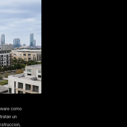
ftware como
tratan un
struccion,