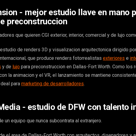
sion - mejor estudio llave en mano 
e preconstruccion
adores que quieren CGI exterior, interior, comercial y de lujo co
studio de renders 3D y visualizacion arquitectonica dirigido p
Internacional, que produce renders fotorrealistas
exteriores
e
in
s
y de
lujo
para preconstruccion en Dallas-Fort Worth. Como los 
n la animacion y el VR, el lanzamiento se mantiene consistente
 Ideal para
marketing de desarrolladores
.
dia - estudio de DFW con talento i
e un equipo que nunca subcontrata al extranjero.
el area de Dallas-Fort Worth con arquitectos, disenadores y a