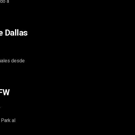
ndo a
e Dallas
tuales desde
DFW
.
Park al