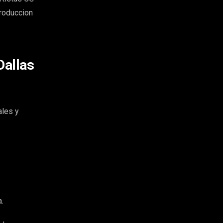
produccion
Dallas
ales y
.