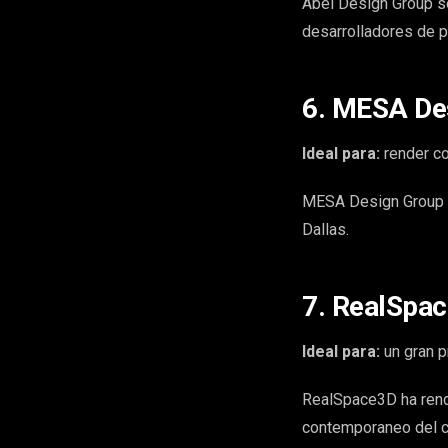
Abel Design Group se
desarrolladores de p
6. MESA Des
Ideal para:
render co
MESA Design Group of
Dallas.
7. RealSpac
Ideal para:
un gran p
RealSpace3D ha rend
contemporaneo del ce