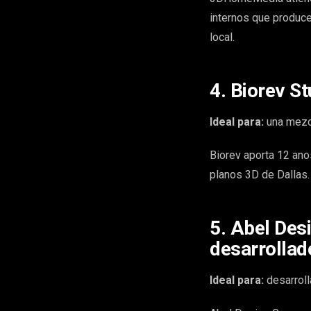
internos que produce
local.
4. Biorev S
Ideal para:
una mezcl
Biorev aporta 12 anos
planos 3D de Dallas.
5. Abel Des
desarrollad
Ideal para:
desarroll