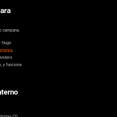
para
mo campana.
or Hugo
teriores
,
renders
, y funciona
nterno
rtistas CG