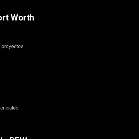
ort Worth
a proyectos
h
denciales