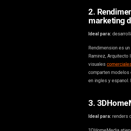
2. Rendimen
marketing d
Ideal para:
desarroll
Rendimension es un e
Ramirez, Arquitecto 
visuales
comerciale
comparten modelos co
en ingles y espanol.
3. 3DHomeMe
Ideal para:
renders d
3DHomeMedia atiende 