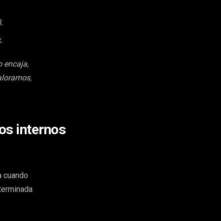
.
.
o encaja,
aloramos,
os internos
a cuando
 terminada