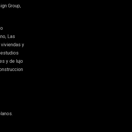
ign Group,
do
ano, Las
 viviendas y
 estudios
es y de lujo
onstruccion
lanos.