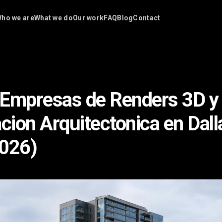
ho we are
What we do
Our work
FAQ
Blog
Contact
 Empresas de Renders 3D y
acion Arquitectonica en Dall
2026)