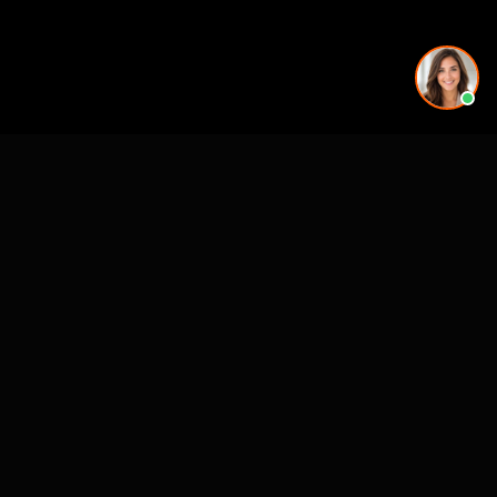
See also
Architectural Animation
VR for Real Estate
CASE STUDIES
See Our Work in Action