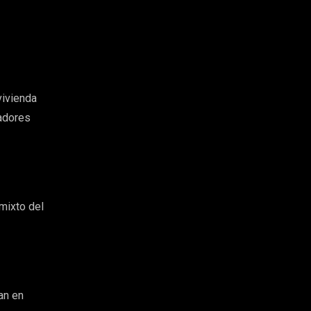
vivienda
radores
?
 mixto del
an en