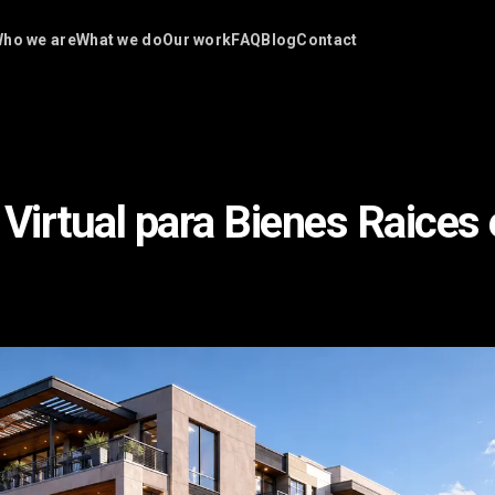
ho we are
What we do
Our work
FAQ
Blog
Contact
 Virtual para Bienes Raices