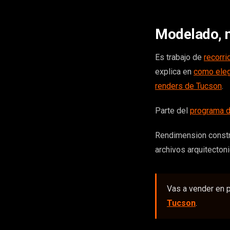
Modelado, n
Es trabajo de
recorri
explica en
como elegi
renders de Tucson
.
Parte del
programa d
Rendimension constr
archivos arquitecton
Vas a vender en p
Tucson
.