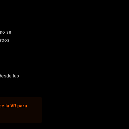
omo se
stros
desde tus
e la VR para