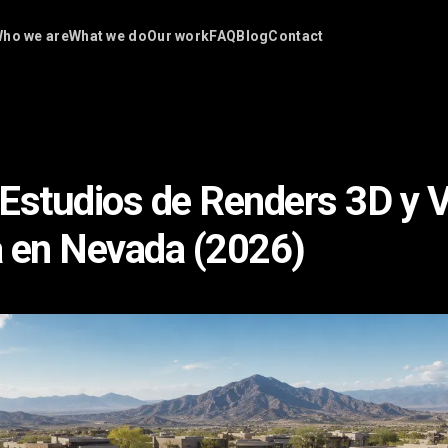
ho we are
What we do
Our work
FAQ
Blog
Contact
Estudios de Renders 3D y 
 en Nevada (2026)