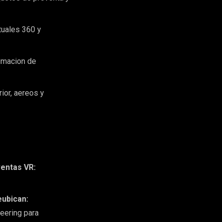
tuales 360 y
nimacion de
ior, aereos y
ventas VR:
eubican:
eering para