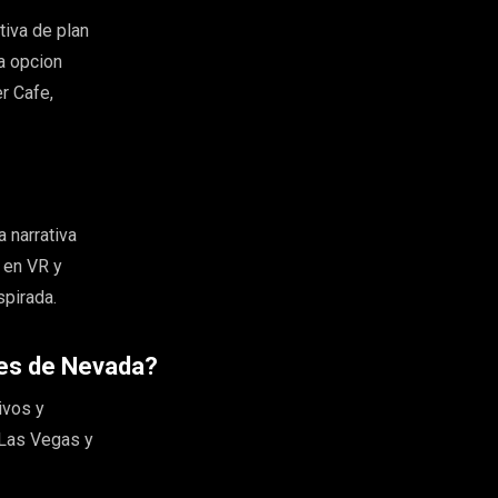
tiva de plan
a opcion
r Cafe,
 narrativa
 en VR y
spirada.
res de Nevada?
ivos y
 Las Vegas y