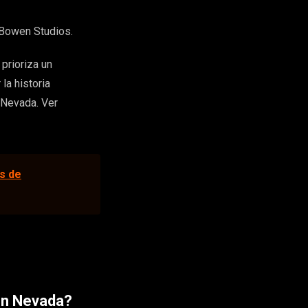
Bowen Studios.
prioriza un
la historia
 Nevada. Ver
s de
 en Nevada?