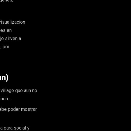
isualizacion
ses en
jo sirven a
, por
an)
village que aun no
imero.
ebe poder mostrar
a para social y