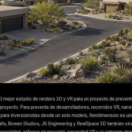
l mejor estudio de renders 3D y VR para un proyecto de preven
proyecto. Para preventa de desarrolladores, recorridos VR, narra
 para inversionistas desde un solo modelo, Rendimension es un
afe, Bowen Studios, JS Engineering y RealSpace 3D tambien sir
pecialidad, enfoque en preventa, capacidad VR y si entregan im