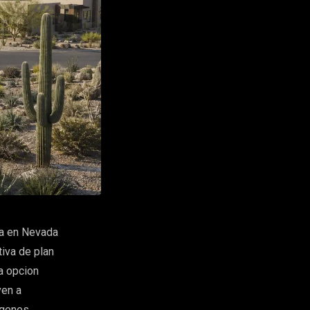
ta en Nevada
tiva de plan
a opcion
ven a
agenes,